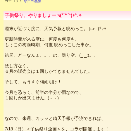
カテゴリ：
今日の黒猫
子供祭り、やりましょー ٩(*´꒳`*)۶°˖✧
週末が近づく度に、天気予報と睨めっこ。 |ω･`)ﾁﾗｯ
更新時間が来る度に、何度も何度も。
もぅこの梅雨時期、何度 睨めっこした事か。
結局、どーなんょ。。。の、曇り空。(_ _;)。。
致し方なく、
６月の販売会は１回しかできませんでした。
そして、もうすぐ梅雨明け！
今月も恐らく、前半の半分が雨なので、
１回しか出来ません...( ᵕ_ᵕ̩̩ )
なので、来週、カラッと晴天予報が予測できれば、
7/18（日）＜子供祭り企画＞を、コラボ開催します！