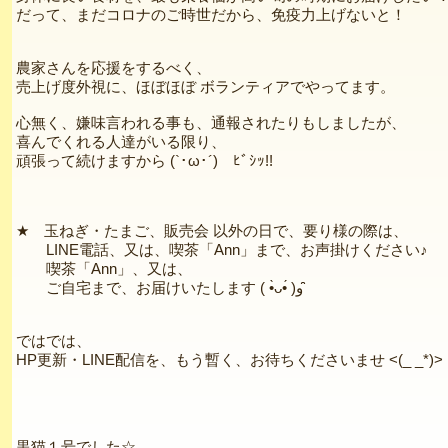
だって、まだコロナのご時世だから、免疫力上げないと！
農家さんを応援をするべく、
売上げ度外視に、ほぼほぼ ボランティアでやってます。
心無く、嫌味言われる事も、通報されたりもしましたが、
喜んでくれる人達がいる限り、
頑張って続けますから (`･ω･´)ゞﾋﾞｼｯ!!
★ 玉ねぎ・たまご、販売会 以外の日で、要り様の際は、
LINE電話、又は、喫茶「Ann」まで、お声掛けください♪
喫茶「Ann」、又は、
ご自宅まで、お届けいたします ( •̀ᴗ•́ )و ̑̑
ではでは、
HP更新・LINE配信を、もう暫く、お待ちくださいませ <(_ _*)>
黒猫１号でした☆