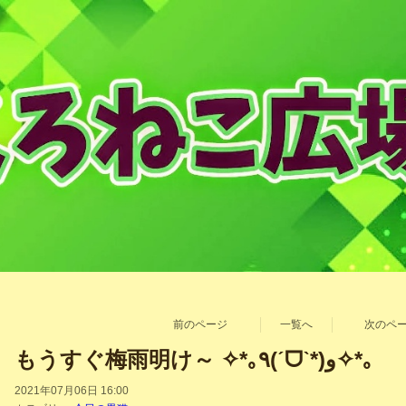
前のページ
一覧へ
次のペ
もうすぐ梅雨明け～ ✧*｡٩(ˊᗜˋ*)و✧*｡
2021年07月06日 16:00