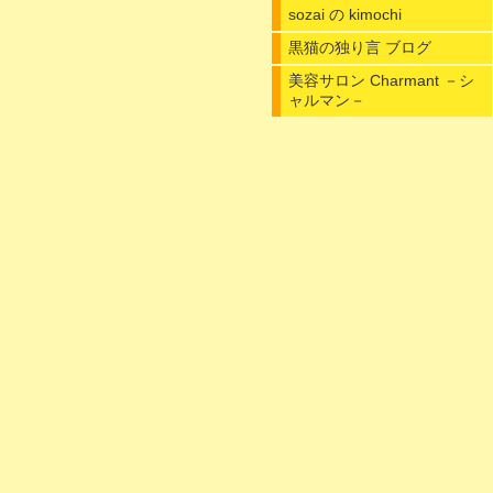
sozai の kimochi
黒猫の独り言 ブログ
美容サロン Charmant －シ
ャルマン－