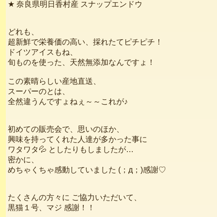
★ 奈良県明日香村産 スナップエンドウ
どれも、
超新鮮で栄養価の高い、採れたてピチピチ！
ドイツアイスもね、
旬ものを使った、天然無添加なんですょ！
この素晴らしい産地直送、
スーパーのとは、
全然違うんですょねぇ～～これが♪
初めての販売会で、思いのほか、
興味を持ってくれた人達が多かった事に
ワタワタ💦 としたりもしましたが…
密かに、
めちゃくちゃ感動していました (；д；)感謝♡
たくさんの方々に ご協力いただいて、
黒猫１号、マジ 感謝！！