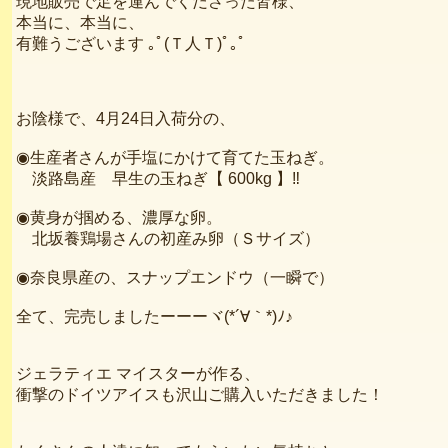
現地販売で足を運んでくださった皆様、
本当に、本当に、
有難うございます ｡ﾟ(Ｔ人Ｔ)ﾟ｡ﾟ
お陰様で、4月24日入荷分の、
◉生産者さんが手塩にかけて育てた玉ねぎ。
淡路島産 早生の玉ねぎ【 600kg 】‼️
◉黄身が掴める、濃厚な卵。
北坂養鶏場さんの初産み卵（Ｓサイズ）
◉奈良県産の、スナップエンドウ（一瞬で）
全て、完売しましたーーーヾ(*´∀｀*)ﾉ♪
ジェラティエ マイスターが作る、
衝撃のドイツアイスも沢山ご購入いただきました！