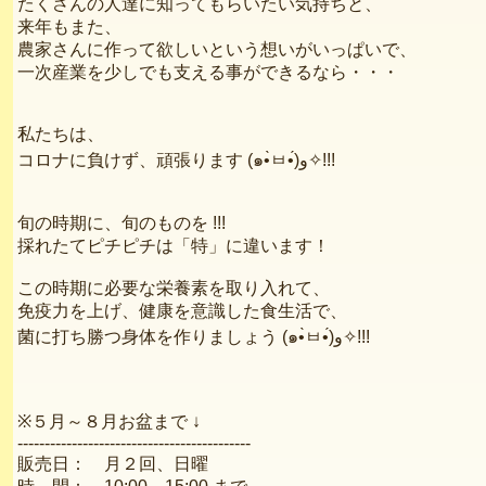
たくさんの人達に知ってもらいたい気持ちと、
来年もまた、
農家さんに作って欲しいという想いがいっぱいで、
一次産業を少しでも支える事ができるなら・・・
私たちは、
コロナに負けず、頑張ります (๑•̀ㅂ•́)و✧!!!
旬の時期に、旬のものを !!!
採れたてピチピチは「特」に違います！
この時期に必要な栄養素を取り入れて、
免疫力を上げ、健康を意識した食生活で、
菌に打ち勝つ身体を作りましょう (๑•̀ㅂ•́)و✧!!!
※５月～８月お盆まで ↓
-------------------------------------------
販売日： 月２回、日曜