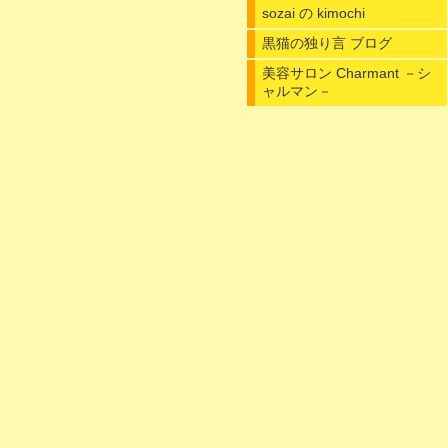
sozai の kimochi
黒猫の独り言 ブログ
美容サロン Charmant －シ
ャルマン－