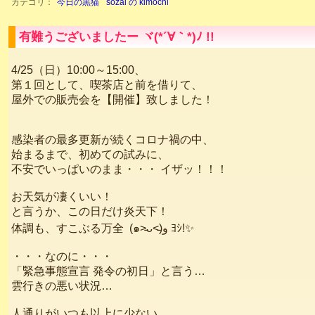
カテゴリ：
今日の黒猫
sozai の kimochi
有難うございましたー ヾ(*´∀｀*)ﾉ !!
4/25（日）10:00～15:00、
第１回として、喫茶店と前を借りて、
屋外での販売会を【開催】致しました！
感染者の最多更新が続くコロナ禍の中、
始まるまで、初めての試みに、
不安でいっぱいのまま・・・ イザッ！！！
お天気が凄くいい！
と言うか、この日だけ炎天下！
体調も、すこぶる万全 (๑˃̵ᴗ˂̵)و ﾖｼ!✨
・・・なのに・・・
「緊急事態宣言 発令の初日」と言う…
雲行きの悪い状況…
人通りがいつも以上に少ない…