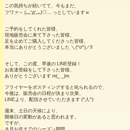
この気持ちが続いてて、今もまだ、
フワァ～ (灬⁺д⁺灬)♡… っとしていますｗ
ご予約をしてくれた皆様、
現地販売会に来て下さった皆様、
足を止めてご購入してくださった皆様、
本当にありがとうございました ＼(^o^)／‼️
そして、この度、早速の LINE登録！
お友達登録をして下さった皆様、
ありがとうございます m(_ _)m
フライヤーをポスティングすると叱られるので、
今後は、販売会の日程が決まり次第、
LINEより、配信させていただきます (^人^)
週末、土日の天候により、
開催日の変動があると思われます。
ですが、
８月お盆までのシーズン期間、