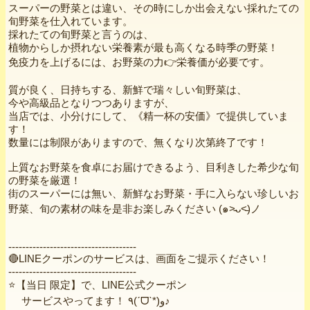
スーパーの野菜とは違い、その時にしか出会えない採れたての
旬野菜を仕入れています。
採れたての旬野菜と言うのは、
植物からしか摂れない栄養素が最も高くなる時季の野菜！
免疫力を上げるには、お野菜の力👉栄養価が必要です。
質が良く、日持ちする、新鮮で瑞々しい旬野菜は、
今や高級品となりつつありますが、
当店では、小分けにして、《精一杯の安価》で提供していま
す！
数量には制限がありますので、無くなり次第終了です！
上質なお野菜を食卓にお届けできるよう、目利きした希少な旬
の野菜を厳選！
街のスーパーには無い、新鮮なお野菜・手に入らない珍しいお
野菜、旬の素材の味を是非お楽しみください (๑˃̵ᴗ˂̵)ノ
-------------------------------------
🔴LINEクーポンのサービスは、画面をご提示ください！
-------------------------------------
⭐️【当日 限定】で、LINE公式クーポン
サービスやってます！ ٩(ˊᗜˋ*)و♪