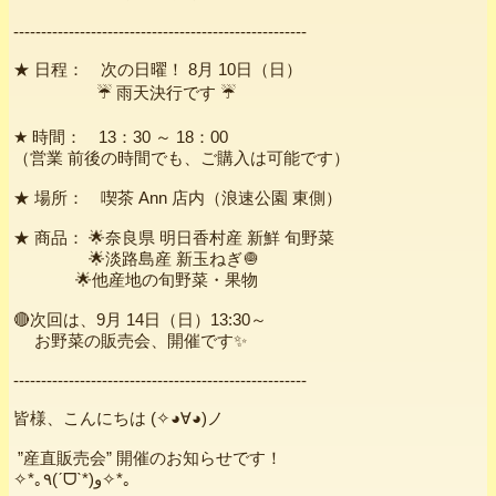
-----------------------------------------------------
★ 日程： 次の日曜！ 8月 10日（日）
☔ 雨天決行です ☔
★ 時間： 13：30 ～ 18：00
（営業 前後の時間でも、ご購入は可能です）
★ 場所： 喫茶 Ann 店内（浪速公園 東側）
★ 商品： 🌟奈良県 明日香村産 新鮮 旬野菜
🌟淡路島産 新玉ねぎ🧅
🌟他産地の旬野菜・果物
🔴次回は、9月 14日（日）13:30～
お野菜の販売会、開催です✨
-----------------------------------------------------
皆様、こんにちは (✧◕∀◕)ノ
”産直販売会” 開催のお知らせです！
✧*｡٩(ˊᗜˋ*)و✧*｡