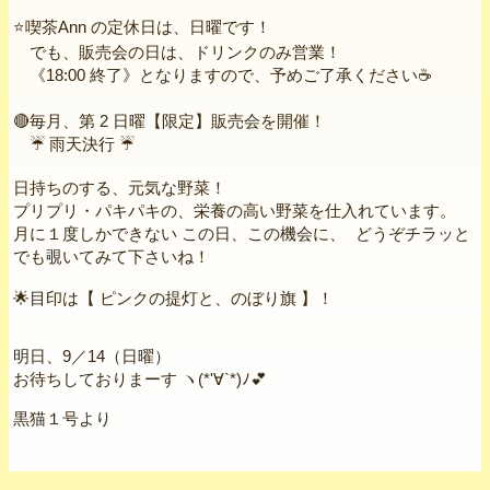
⭐️喫茶Ann の定休日は、日曜です！
でも、販売会の日は、ドリンクのみ営業！
《18:00 終了》となりますので、予めご了承ください☕
🔴毎月、第 2 日曜【限定】販売会を開催！
☔ 雨天決行 ☔
日持ちのする、元気な野菜！
プリプリ・パキパキの、栄養の高い野菜を仕入れています。
月に１度しかできない この日、この機会に、 どうぞチラッと
でも覗いてみて下さいね！
🌟目印は【 ピンクの提灯と、のぼり旗 】！
明日、9／14（日曜）
お待ちしておりまーす ヽ(*'∀`*)ﾉ💕
黒猫１号より