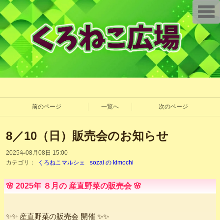
T
o
g
g
l
e
n
a
v
i
g
a
t
i
前のページ
一覧へ
次のページ
o
n
8／10（日）販売会のお知らせ
2025年08月08日 15:00
カテゴリ：
くろねこマルシェ
sozai の kimochi
🌸 2025年 ８月の 産直野菜の販売会 🌸
✨✨ 産直野菜の販売会 開催 ✨✨